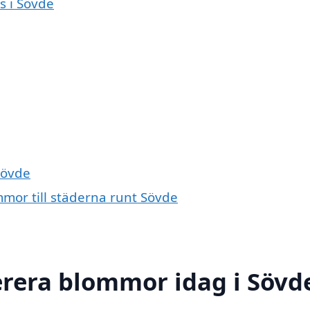
s i Sövde
Sövde
mmor till städerna runt Sövde
erera blommor idag i Sövd