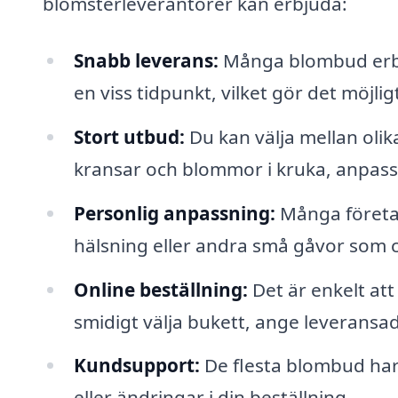
blomsterleverantörer kan erbjuda:
Snabb leverans:
Många blombud erbj
en viss tidpunkt, vilket gör det möjli
Stort utbud:
Du kan välja mellan olik
kransar och blommor i kruka, anpassa
Personlig anpassning:
Många företag
hälsning eller andra små gåvor som ch
Online beställning:
Det är enkelt at
smidigt välja bukett, ange leveransad
Kundsupport:
De flesta blombud har
eller ändringar i din beställning.