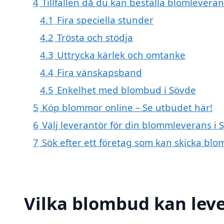
4
Tillfällen då du kan beställa blomleveran
4.1
Fira speciella stunder
4.2
Trösta och stödja
4.3
Uttrycka kärlek och omtanke
4.4
Fira vänskapsband
4.5
Enkelhet med blombud i Sövde
5
Köp blommor online – Se utbudet här!
6
Välj leverantör för din blommleverans i 
7
Sök efter ett företag som kan skicka blo
Vilka blombud kan lev