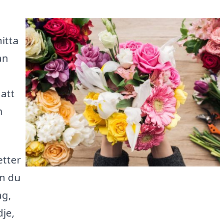
hitta
an
 att
m
etter
on du
ag,
dje,