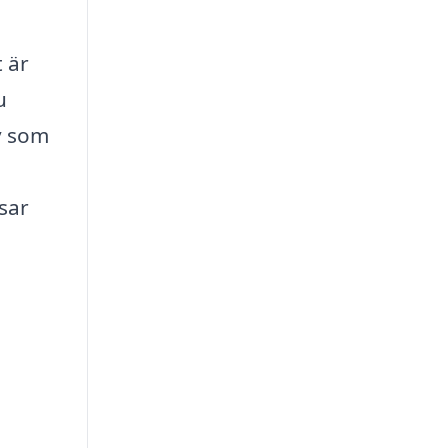
t är
u
v som
sar