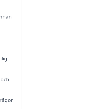
innan
lig
 och
frågor