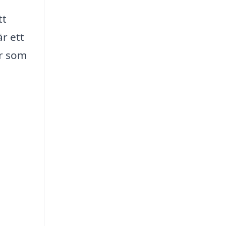
tt
är ett
er som
a