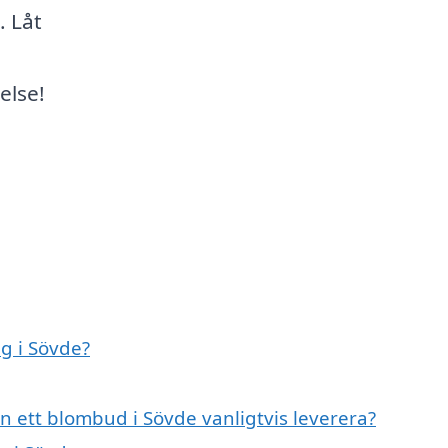
. Låt
else!
g i Sövde?
n ett blombud i Sövde vanligtvis leverera?