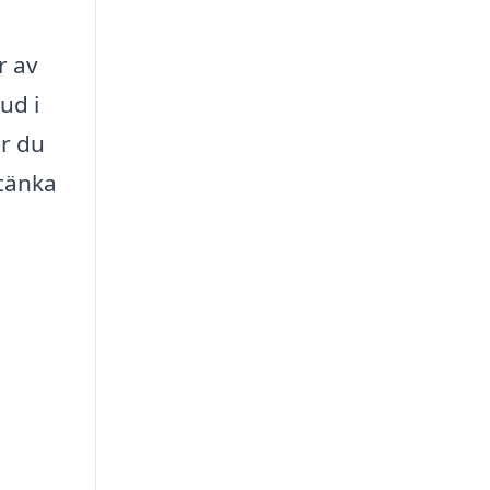
r av
ud i
or du
 tänka