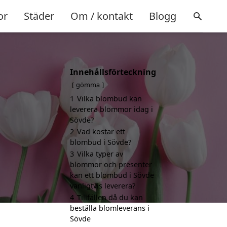
or
Städer
Om / kontakt
Blogg
Innehållsförteckning
gömma
1
Vilka blombud kan
leverera blommor idag i
Sövde?
2
Vad kostar ett
blombud i Sövde?
3
Vilka typer av
blommor och presenter
kan ett blombud i Sövde
vanligtvis leverera?
4
Tillfällen då du kan
beställa blomleverans i
Sövde