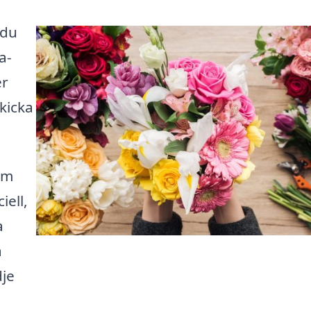
 du
a-
er
skicka
um
iell,
a
a
je