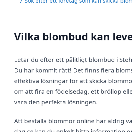
7
Sök efter ett företag som kan skicka blo
Vilka blombud kan lev
Letar du efter ett pålitligt blombud i 
Du har kommit rätt! Det finns flera blo
effektiva lösningar för att skicka blommo
om att fira en födelsedag, ett bröllop ell
vara den perfekta lösningen.
Att beställa blommor online har aldrig 
dag.se kan du enkelt hitta information 