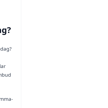
ag?
 dag?
lar
ombud
samma-