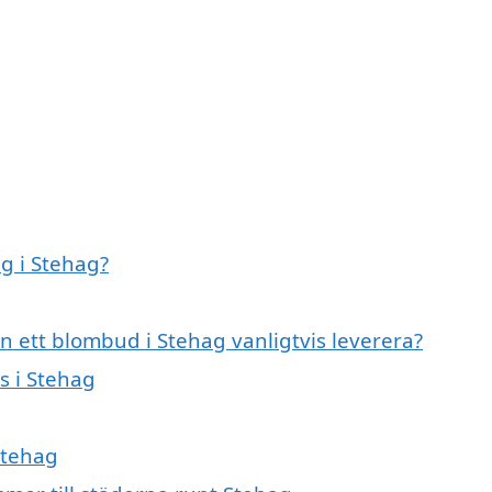
g i Stehag?
n ett blombud i Stehag vanligtvis leverera?
s i Stehag
Stehag