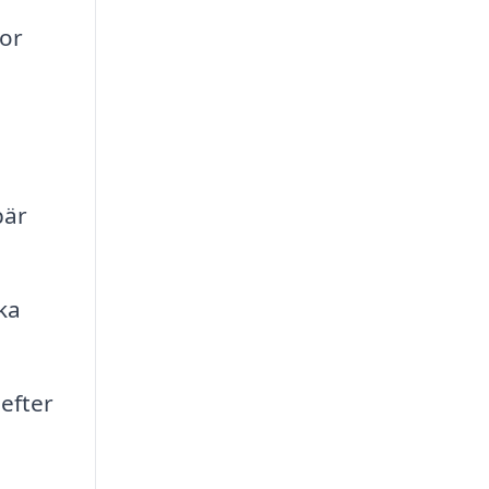
mor
bär
ka
efter