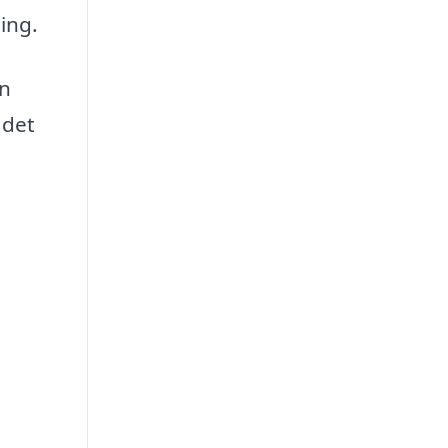
ing.
an
 det