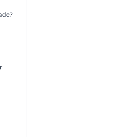
ade?
r