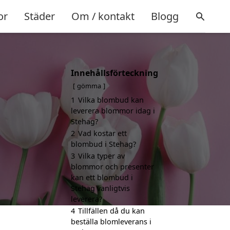
or
Städer
Om / kontakt
Blogg
Innehållsförteckning
gömma
1
Vilka blombud kan
leverera blommor idag i
Stehag?
2
Vad kostar ett
blombud i Stehag?
3
Vilka typer av
blommor och presenter
kan ett blombud i
Stehag vanligtvis
leverera?
4
Tillfällen då du kan
beställa blomleverans i