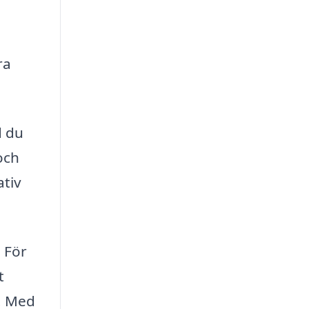
ra
d du
och
ativ
. För
t
s. Med