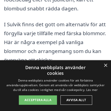
blombud snabbt rädda dagen.
I Sulvik finns det gott om alternativ för att
förgylla varje tillfälle med färska blommor.
Här är några exempel på vanliga
blommor och arrangemang som du kan
överväga att skicka:
×
Denna webbplats använder
cookies
Rosor – klassiska blommor som passar
Denna webbplats använder cookies för att förbättra
perfekt för romantiska tillfällen.
användarupplevelsen. Genom att använda vår webbplats samtycker
du till alla cookies i enlighet med vår cookiepolicy.
Läs mer
Liljor – eleganta och doftande,
ACCEPTERA ALLA
AVVISA ALLT
utmärkta för både bröllop och