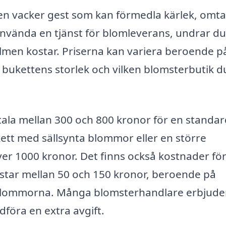
r en vacker gest som kan förmedla kärlek, omt
använda en tjänst för blomleverans, undrar du
lmen kostar. Priserna kan variera beroende p
, bukettens storlek och vilken blomsterbutik d
etala mellan 300 och 800 kronor för en standa
ett med sällsynta blommor eller en större
er 1000 kronor. Det finns också kostnader fö
ostar mellan 50 och 150 kronor, beroende på
r blommorna. Många blomsterhandlare erbjude
föra en extra avgift.