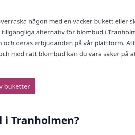
överraska någon med en vacker bukett eller s
illgängliga alternativ för blombud i Tranhol
en och deras erbjudanden på vår plattform. Att
 och med rätt blombud kan du vara säker på at
av buketter
d i Tranholmen?