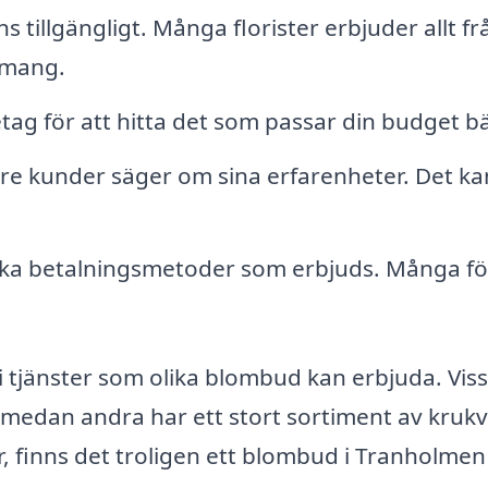
s tillgängligt. Många florister erbjuder allt fr
gemang.
etag för att hitta det som passar din budget bä
are kunder säger om sina erfarenheter. Det ka
ilka betalningsmetoder som erbjuds. Många f
r i tjänster som olika blombud kan erbjuda. Vis
 medan andra har ett stort sortiment av kruk
r, finns det troligen ett blombud i Tranholme