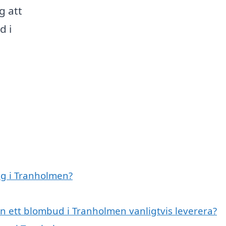
g att
d i
ag i Tranholmen?
n ett blombud i Tranholmen vanligtvis leverera?