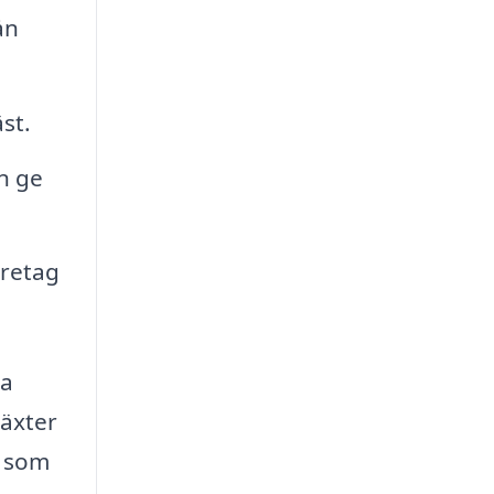
ån
st.
n ge
öretag
sa
växter
n som