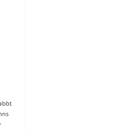
abbt
nns
v