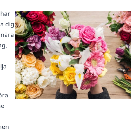
 har
pa dig
a nära
ag,
e
lja
öra
ne
nen