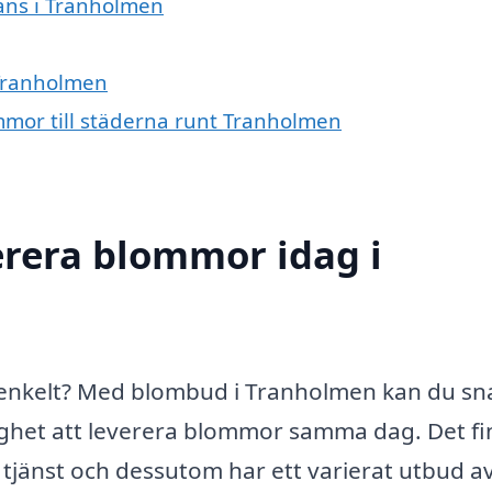
rans i Tranholmen
 Tranholmen
ommor till städerna runt Tranholmen
erera blommor idag i
enkelt? Med blombud i Tranholmen kan du sn
ighet att leverera blommor samma dag. Det fi
a tjänst och dessutom har ett varierat utbud a