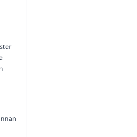
ster
e
an
innan