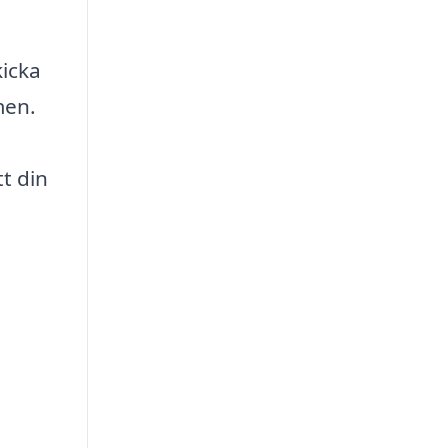
kicka
men.
t din