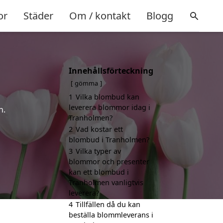
or
Städer
Om / kontakt
Blogg
Innehållsförteckning
gömma
1
Vilka blombud kan
leverera blommor idag i
n.
Tranholmen?
2
Vad kostar ett
blombud i Tranholmen?
3
Vilka typer av
blommor och presenter
kan ett blombud i
Tranholmen vanligtvis
leverera?
4
Tillfällen då du kan
beställa blommleverans i