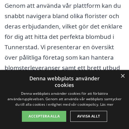
Genom att använda vår plattform kan du
snabbt navigera bland olika florister och
deras erbjudanden, vilket gör det enklare
för dig att hitta det perfekta blombud i
Tunnerstad. Vi presenterar en översikt
över pålitliga företag som kan hantera
blomsterleveranser samt ett brett utbud
×
av vackra blommor och buketter för alla
Denna webbplats använder
cookies
tillfällen.
Denna webbplats använder cookies för att förbättra
användarupplevelsen. Genom att använda vår webbplats samtycker
du till alla cookies i enlighet med vår cookiepolicy.
Läs mer
Så nästa gång du behöver skicka
blommor, kom ihåg att det finns ett
ACCEPTERA ALLA
AVVISA ALLT
blombud nära dig som kan hjälpa till.