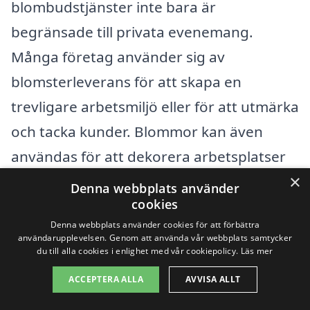
blombudstjänster inte bara är
begränsade till privata evenemang.
Många företag använder sig av
blomsterleverans för att skapa en
trevligare arbetsmiljö eller för att utmärka
och tacka kunder. Blommor kan även
användas för att dekorera arbetsplatser
×
och konferensrum, vilket kan öka trivseln
Denna webbplats använder
cookies
och produktiviteten.
Denna webbplats använder cookies för att förbättra
användarupplevelsen. Genom att använda vår webbplats samtycker
På blombud-samma-dag.se kan du enkelt
du till alla cookies i enlighet med vår cookiepolicy.
Läs mer
jämföra olika blomsterleverantörer i Valje.
ACCEPTERA ALLA
AVVISA ALLT
Här hittar du allt från prisexemplar till