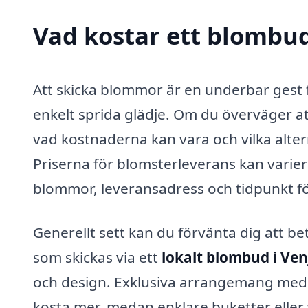
Vad kostar ett blombud
Att skicka blommor är en underbar gest för 
enkelt sprida glädje. Om du överväger at
vad kostnaderna kan vara och vilka alter
Priserna för blomsterleverans kan variera
blommor, leveransadress och tidpunkt fö
Generellt sett kan du förvänta dig att b
som skickas via ett
lokalt blombud i Ve
och design. Exklusiva arrangemang med s
kosta mer, medan enklare buketter eller