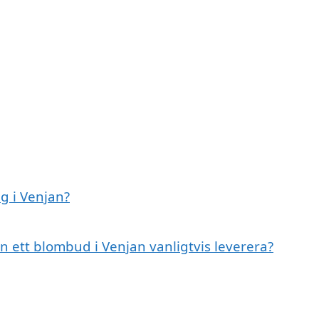
g i Venjan?
n ett blombud i Venjan vanligtvis leverera?