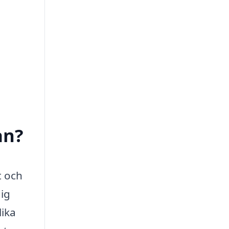
an?
t och
dig
ika