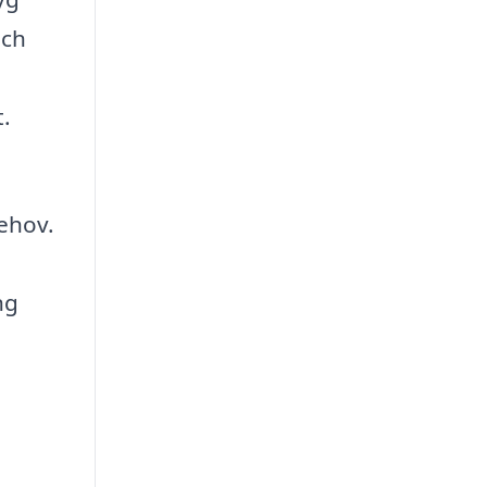
och
t.
behov.
ng