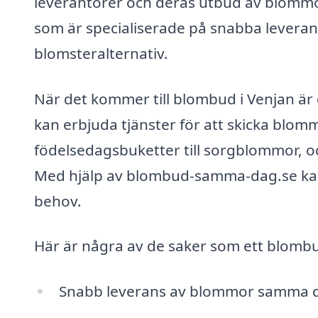
leverantörer och deras utbud av blommor 
som är specialiserade på snabba levera
blomsteralternativ.
När det kommer till blombud i Venjan är d
kan erbjuda tjänster för att skicka blomm
födelsedagsbuketter till sorgblommor, och
Med hjälp av blombud-samma-dag.se kan d
behov.
Här är några av de saker som ett blombud
Snabb leverans av blommor samma 