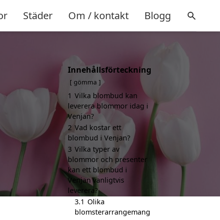
or
Städer
Om / kontakt
Blogg
Innehållsförteckning
gömma
1
Vilka blombud kan
leverera blommor idag i
Venjan?
2
Vad kostar ett
blombud i Venjan?
3
Vilka typer av
blommor och presenter
kan ett blombud i
Venjan vanligtvis
leverera?
3.1
Olika
blomsterarrangemang