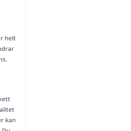
r helt
ndrar
ns.
kett
litet
er kan
. Du