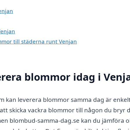
Venjan
Venjan
mmor till städerna runt Venjan
erera blommor idag i Venj
n som kan leverera blommor samma dag är enkel
att skicka vackra blommor till någon du bryr 
men blombud-samma-dag.se kan du jämföra ol