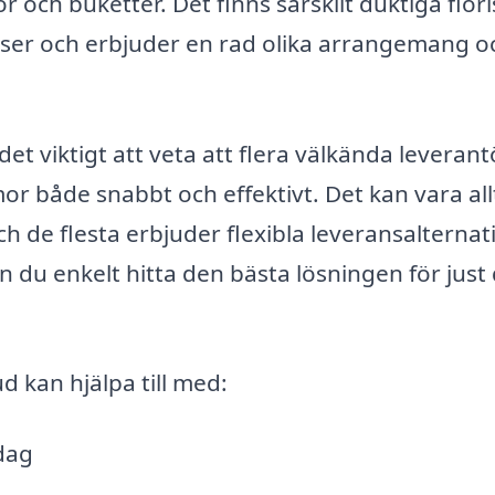
och buketter. Det finns särskilt duktiga flori
nser och erbjuder en rad olika arrangemang o
et viktigt att veta att flera välkända leverant
or både snabbt och effektivt. Det kan vara all
 de flesta erbjuder flexibla leveransalternati
u enkelt hitta den bästa lösningen för just 
 kan hjälpa till med:
dag