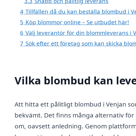
3.3
Snabb och pålitlig leverans
4
Tillfällen då du kan beställa blombud i 
5
Köp blommor online – Se utbudet här!
6
Välj leverantör för din blommleverans i 
7
Sök efter ett företag som kan skicka blo
Vilka blombud kan lev
Att hitta ett pålitligt blombud i Venja
bekvämt. Det finns många alternativ för 
om, oavsett anledning. Genom plattfor