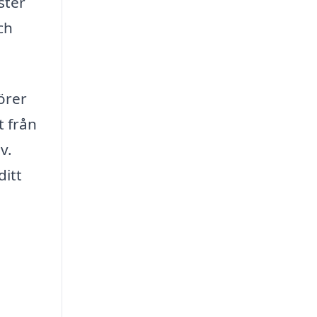
ster
ch
örer
t från
v.
ditt