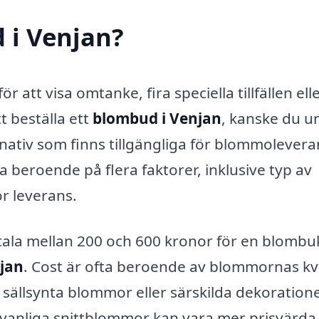
 i Venjan?
att visa omtanke, fira speciella tillfällen elle
t beställa ett
blombud i Venjan
, kanske du u
nativ som finns tillgängliga för blommolevera
 beroende på flera faktorer, inklusive typ av
r leverans.
etala mellan 200 och 600 kronor för en blombu
njan
. Cost är ofta beroende av blommornas kva
ällsynta blommor eller särskilda dekoration
 vanliga snittblommor kan vara mer prisvärda