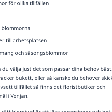
 för olika tillfällen
av blommorna
er till arbetsplatsen
gemang och säsongsblommor
 du välja just det som passar dina behov bäst
acker bukett, eller så kanske du behöver skic
tt tillfället så finns det floristbutiker och
ål i Venjan.
er rätt blombud är att läsa recensioner och bet