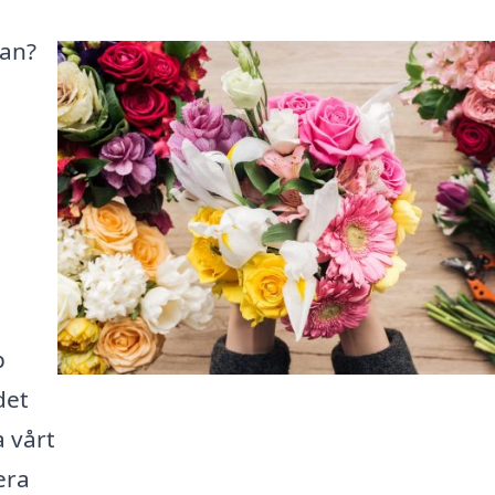
jan?
p
det
a vårt
era