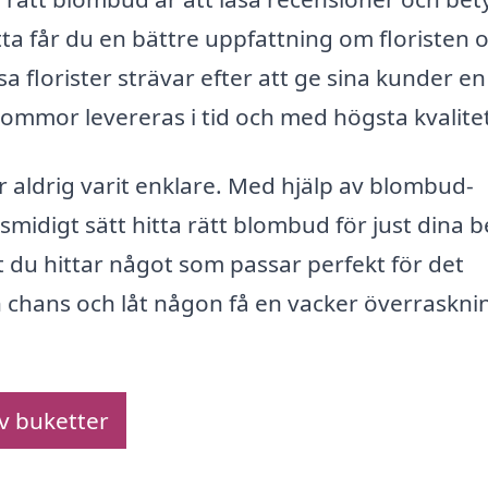
ta får du en bättre uppfattning om floristen 
a florister strävar efter att ge sina kunder en
 blommor levereras i tid och med högsta kvalite
r aldrig varit enklare. Med hjälp av blombud-
idigt sätt hitta rätt blombud för just dina 
t du hittar något som passar perfekt för det
t en chans och låt någon få en vacker överraskni
av buketter