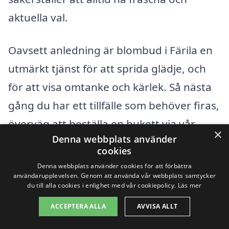
aktuella val.
Oavsett anledning är blombud i Färila en
utmärkt tjänst för att sprida glädje, och
för att visa omtanke och kärlek. Så nästa
gång du har ett tillfälle som behöver firas,
överväg att beställa en bukett via vår
×
Denna webbplats använder
plattform. Du kommer att få både kvalitet
cookies
och service som garanterar att din gest
Denna webbplats använder cookies för att förbättra
användarupplevelsen. Genom att använda vår webbplats samtycker
blir uppskattad.
du till alla cookies i enlighet med vår cookiepolicy.
Läs mer
ACCEPTERA ALLA
AVVISA ALLT
Populära återförsäljare