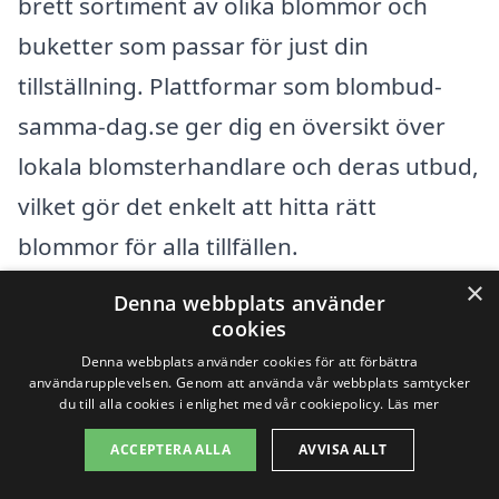
brett sortiment av olika blommor och
buketter som passar för just din
tillställning. Plattformar som blombud-
samma-dag.se ger dig en översikt över
lokala blomsterhandlare och deras utbud,
vilket gör det enkelt att hitta rätt
blommor för alla tillfällen.
×
Denna webbplats använder
cookies
Smidiga alternativ för
Denna webbplats använder cookies för att förbättra
blommor
användarupplevelsen. Genom att använda vår webbplats samtycker
du till alla cookies i enlighet med vår cookiepolicy.
Läs mer
När du beställer blommor via blombud i
ACCEPTERA ALLA
AVVISA ALLT
Göta har du flera alternativ som gör