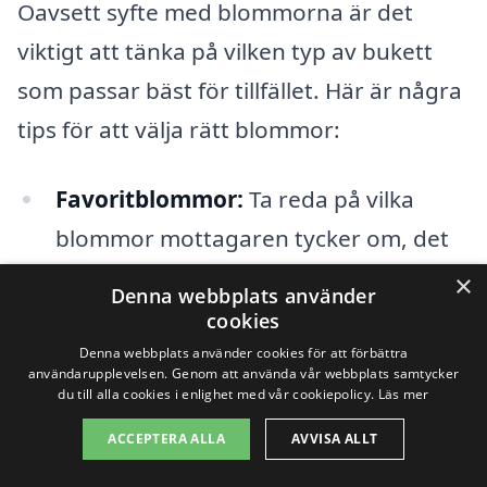
Oavsett syfte med blommorna är det
viktigt att tänka på vilken typ av bukett
som passar bäst för tillfället. Här är några
tips för att välja rätt blommor:
Favoritblommor:
Ta reda på vilka
blommor mottagaren tycker om, det
kan göra buketten ännu mer
×
Denna webbplats använder
betydelsefull.
cookies
Denna webbplats använder cookies för att förbättra
Färger och teman:
Tänk på
användarupplevelsen. Genom att använda vår webbplats samtycker
du till alla cookies i enlighet med vår cookiepolicy.
Läs mer
evenemangets tema eller färgerna
ACCEPTERA ALLA
AVVISA ALLT
som kan komplettera dess atmosfär.