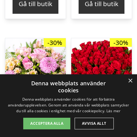
Gå till butik
Gå till butik
var:
är:
var:
är:
kr. 589,00.
kr. 409,00.
kr. 589,00.
kr. 
-30%
-30%
×
Denna webbplats använder
cookies
Denna webbplats använder cookies för att förbättra
användarupplevelsen. Genom att använda vår webbplats samtycker
du till alla cookies i enlighet med vår cookiepolicy.
Läs mer
ACCEPTERA ALLA
AVVISA ALLT
Ljuva pasteller
100 röda rosor