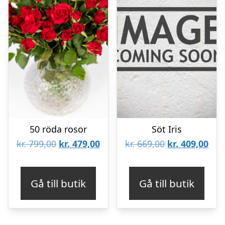
50 röda rosor
Söt Iris
Det
Det
Det
Det
kr.
799,00
kr.
479,00
kr.
669,00
kr.
409,00
ursprungliga
nuvarande
ursprungliga
nuv
priset
priset
priset
pris
Gå till butik
Gå till butik
var:
är:
var:
är:
kr. 799,00.
kr. 479,00.
kr. 669,00.
kr. 