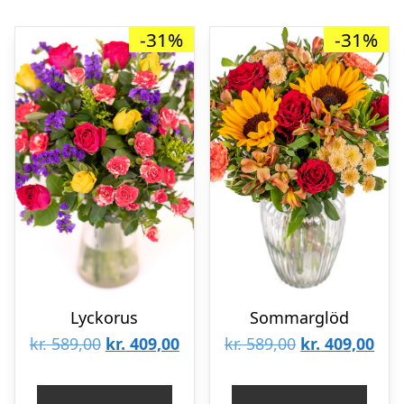
-31%
-31%
Lyckorus
Sommarglöd
Det
Det
Det
Det
kr.
589,00
kr.
409,00
kr.
589,00
kr.
409,00
ursprungliga
nuvarande
ursprungliga
nuv
priset
priset
priset
pris