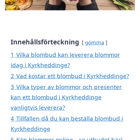
Innehållsförteckning
gömma
1
Vilka blombud kan leverera blommor
idag i Kyrkheddinge?
2
Vad kostar ett blombud i Kyrkheddinge?
3
Vilka typer av blommor och presenter
kan ett blombud i Kyrkheddinge
vanligtvis leverera?
4
Tillfällen då du kan beställa blombud i
Kyrkheddinge
5
Köp blommor online – se utbudet här!