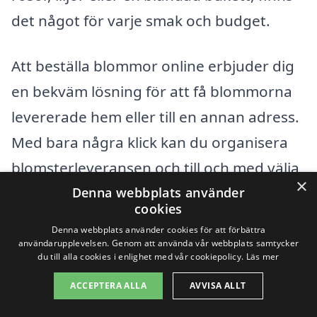
det något för varje smak och budget.
Att beställa blommor online erbjuder dig
en bekväm lösning för att få blommorna
levererade hem eller till en annan adress.
Med bara några klick kan du organisera
blomsterleveransen och till och med välja
×
leveransdatum. Du behöver inte oroa dig
Denna webbplats använder
cookies
för logistiken, då blombuden ser till att
Denna webbplats använder cookies för att förbättra
blommorna kommer fram fräscha och i
användarupplevelsen. Genom att använda vår webbplats samtycker
du till alla cookies i enlighet med vår cookiepolicy.
Läs mer
tid.
ACCEPTERA ALLA
AVVISA ALLT
Så nästa gång du vill överraska någon