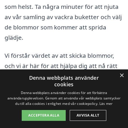
som helst. Ta några minuter för att njuta
av vår samling av vackra buketter och välj
de blommor som kommer att sprida
glädje.
Vi förstår värdet av att skicka blommor,
och vi är här för att hjälpa dig att nå rätt
×
florister för att säkerställa att din gest blir
Denna webbplats använder
cookies
minnesvärd. Tveka inte att använda vår
Denna webbplats använder cookies för att förbättra
plattform nästa gång du vill överraska
användarupplevelsen. Genom att använda vår webbplats samtycker
du till alla cookies i enlighet med vår cookiepolicy.
Läs mer
någon med en vacker blomsterleverans.
ACCEPTERA ALLA
AVVISA ALLT
Blombud i Svängsta är bara några klick
bort och vi är redo att hjälpa dig att