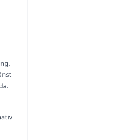
ing,
änst
da.
nativ