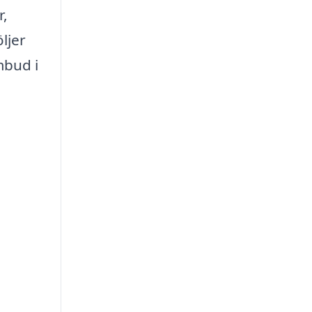
r,
ljer
mbud i