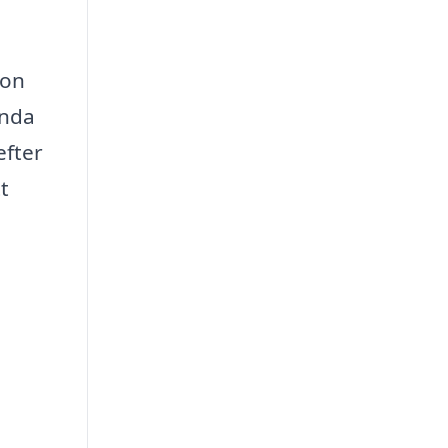
gon
ända
efter
t