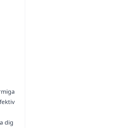
armiga
fektiv
a dig