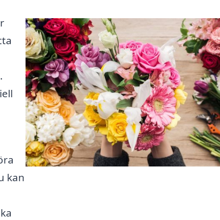
r
tta
.
ell
öra
du kan
ska