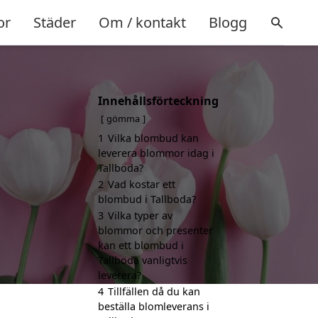
or
Städer
Om / kontakt
Blogg
Innehållsförteckning
gömma
1
Vilka blombud kan
leverera blommor idag i
Tallboda?
2
Vad kostar ett
blombud i Tallboda?
3
Vilka typer av
blommor och presenter
kan ett blombud i
Tallboda vanligtvis
leverera?
4
Tillfällen då du kan
beställa blomleverans i