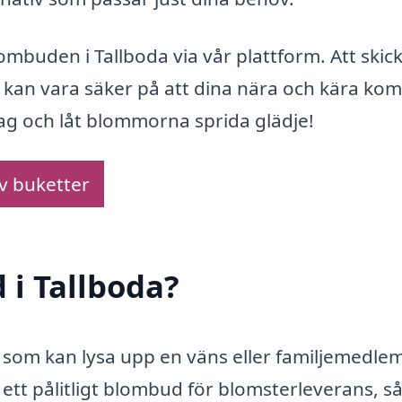
lombuden i Tallboda via vår plattform. Att skic
u kan vara säker på att dina nära och kära ko
dag och låt blommorna sprida glädje!
av buketter
 i Tallboda?
t som kan lysa upp en väns eller familjemedle
 ett pålitligt blombud för blomsterleverans, så