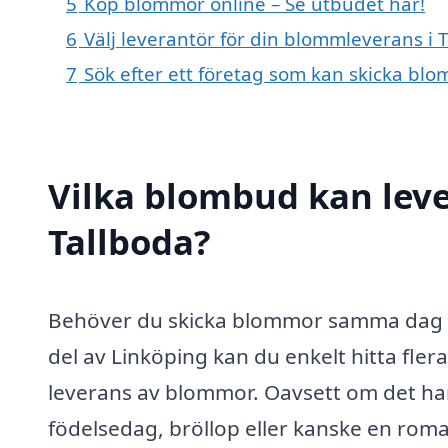
5
Köp blommor online – Se utbudet här!
6
Välj leverantör för din blommleverans i 
7
Sök efter ett företag som kan skicka blo
Vilka blombud kan lev
Tallboda?
Behöver du skicka blommor samma dag i T
del av Linköping kan du enkelt hitta fle
leverans av blommor. Oavsett om det han
födelsedag, bröllop eller kanske en roman