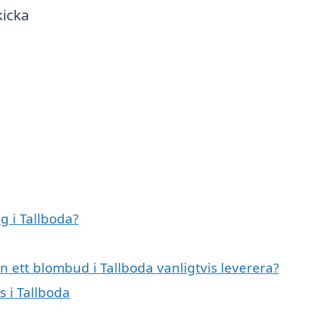
kicka
 i Tallboda?
 ett blombud i Tallboda vanligtvis leverera?
s i Tallboda