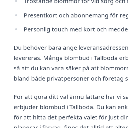
Tröstande blommor för vid sorg och f
Presentkort och abonnemang för reg
Personlig touch med kort och medde
Du behöver bara ange leveransadressen oc
levereras. Många blombud i Tallboda erb
så att du kan vara säker på att blommorna
bland både privatpersoner och företag som
För att göra ditt val ännu lättare har vi s
erbjuder blombud i Tallboda. Du kan enke
för att hitta det perfekta valet för just 
planerar i förväg, finns det alltid ett al