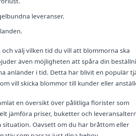
örlust.
elbundna leveranser.
landen.
h välj vilken tid du vill att blommorna ska
juder även möjligheten att spåra din beställn
 anländer i tid. Detta har blivit en populär tj
 vill skicka blommor till kunder eller anställ
amlat en översikt över pålitliga florister som
lt jämföra priser, buketter och leveransalter
din situation. Oavsett om du har bråttom eller
ternativ som passar just dina behov.