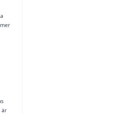
ka
mmer
ms
 är