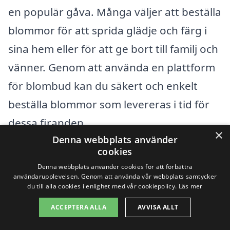
en populär gåva. Många väljer att beställa
blommor för att sprida glädje och färg i
sina hem eller för att ge bort till familj och
vänner. Genom att använda en plattform
för blombud kan du säkert och enkelt
beställa blommor som levereras i tid för
dessa firanden.
×
Denna webbplats använder
cookies
Överraskningar och ”bara för
Denna webbplats använder cookies för att förbättra
användarupplevelsen. Genom att använda vår webbplats samtycker
att”
du till alla cookies i enlighet med vår cookiepolicy.
Läs mer
ACCEPTERA ALLA
AVVISA ALLT
Ibland behöver man inte en särskild